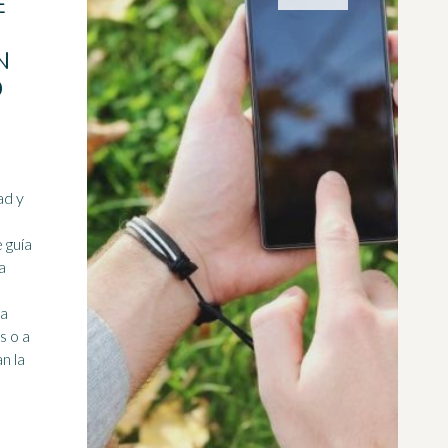
E
N
D
ad y
a
a
s o a
n la