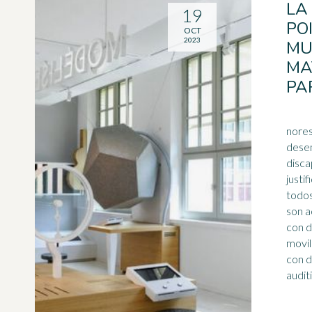
LA
19
PO
OCT
2023
MU
MA
PAR
nores
dese
disca
justificante. 
todos
son a
con d
movil
con
d