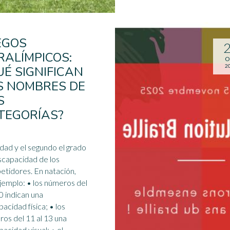
EGOS
RALÍMPICOS:
O
2
UÉ SIGNIFICAN
S NOMBRES DE
S
TEGORÍAS?
dad y el segundo el grado
scapacidad de los
res. En natación,
 • los números del
10 indican una
cidad física; • los
os del 11 al 13 una
pacidad visual
; • el