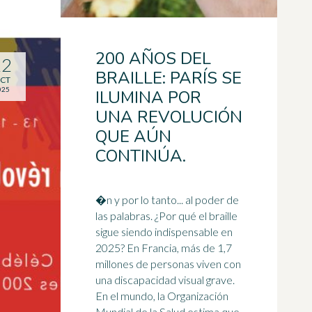
200 AÑOS DEL
22
BRAILLE: PARÍS SE
CT
025
ILUMINA POR
UNA REVOLUCIÓN
QUE AÚN
CONTINÚA.
�n y por lo tanto... al poder de
las palabras. ¿Por qué el braille
sigue siendo indispensable en
2025? En Francia, más de 1,7
millones de personas viven con
una
discapacidad visual
grave.
En el mundo, la Organización
Mundial de la Salud estima que