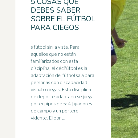
5 COSAS QUE
DEBES SABER
SOBRE EL FÚTBOL
PARA CIEGOS
s fútbol sin la vista. Para
aquellos que no están
familiarizados con esta
disciplina, el cécifútbol es la
adaptación del fútbol sala para
personas con
discapacidad
visual
o ciegas. Esta disciplina
de deporte adaptado se juega
por equipos de 5: 4 jugadores
de campo y un portero
vidente. El por ...