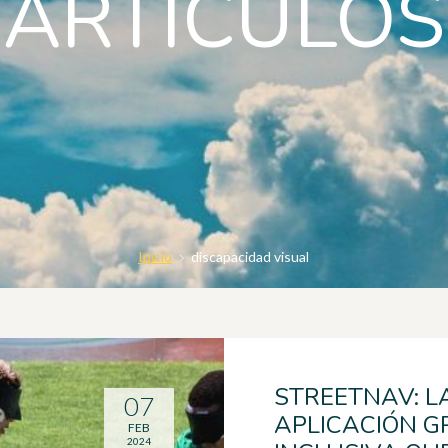
ARTICULOS
Inicio
discapacidad visual
STREETNAV: L
07
APLICACIÓN G
FEB
2024