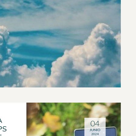
A
04
PS
JUNIO
2024