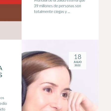
39 millones de personas son
totalmente ciegas y ...
18
JULIO
2022
A
S
los
medio