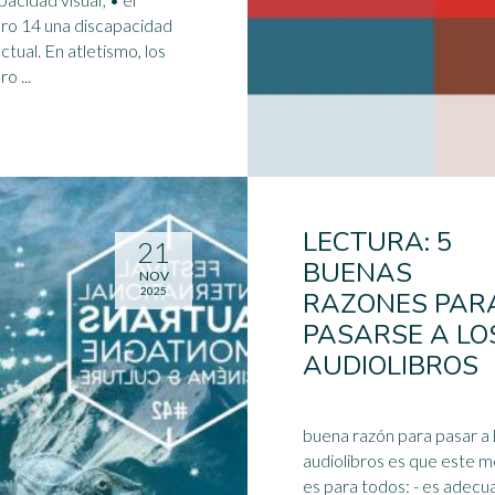
ro 14 una discapacidad
n atletismo, los
o ...
LECTURA: 5
21
BUENAS
NOV
2025
RAZONES PAR
PASARSE A LO
AUDIOLIBROS
buena razón para pasar a 
audiolibros es que este 
es para todos: - es adecuado