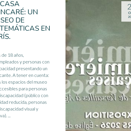
 CASA
INCARÉ: UN
O
2
SEO DE
TEMÁTICAS EN
ÍS.
 de 18 años,
mpleados y personas con
pacidad presentando un
A tener en cuenta:
 los espacios del museo
ccesibles para personas
iscapacidad (público con
idad reducida, personas
iscapacidad visual
y
auditiva). ...