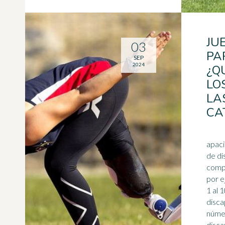
JU
03
PA
SEP
2024
¿Q
LO
LA
CA
apaci
de di
competido
por ejemplo:
1 al 
discapa
númer
disca