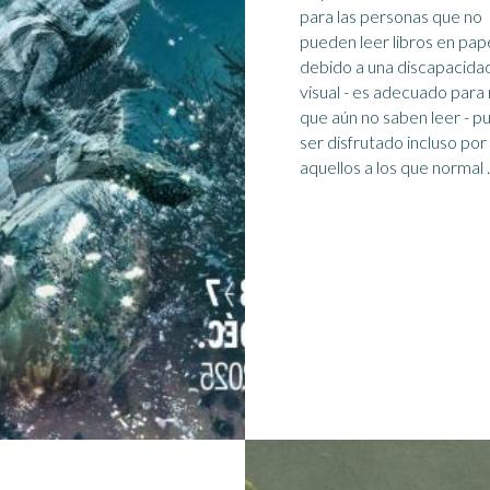
para las personas que no
pueden leer libros en pap
debido a una
discapacida
visual
- es adecuado para niños
que aún no saben leer - puede
ser disfrutado incluso por
aquellos a los que normal ..