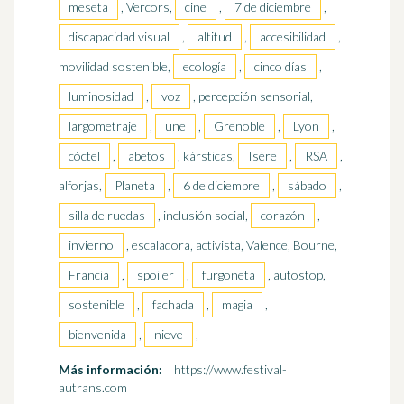
meseta
, Vercors,
cine
,
7 de diciembre
,
discapacidad visual
,
altitud
,
accesibilidad
,
movilidad sostenible,
ecología
,
cinco días
,
luminosidad
,
voz
, percepción sensorial,
largometraje
,
une
,
Grenoble
,
Lyon
,
cóctel
,
abetos
, kársticas,
Isère
,
RSA
,
alforjas,
Planeta
,
6 de diciembre
,
sábado
,
silla de ruedas
, inclusión social,
corazón
,
invierno
, escaladora, activista, Valence, Bourne,
Francia
,
spoiler
,
furgoneta
, autostop,
sostenible
,
fachada
,
magia
,
bienvenida
,
nieve
,
Más información:
https://www.festival-
autrans.com