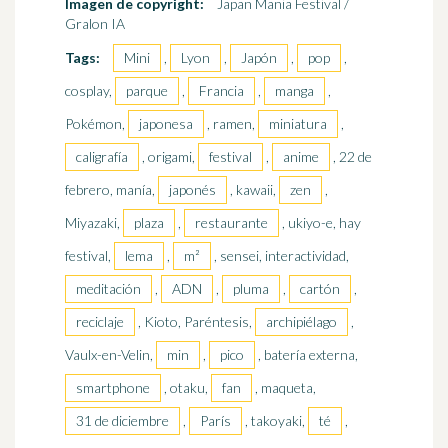
Imagen de copyright:
Japan Mania Festival /
Gralon IA
Tags:
Mini
,
Lyon
,
Japón
,
pop
,
cosplay,
parque
,
Francia
,
manga
,
Pokémon,
japonesa
, ramen,
miniatura
,
caligrafía
, origami,
festival
,
anime
, 22 de
febrero, manía,
japonés
, kawaii,
zen
,
Miyazaki,
plaza
,
restaurante
, ukiyo-e, hay
festival,
lema
,
m²
, sensei, interactividad,
meditación
,
ADN
,
pluma
,
cartón
,
reciclaje
, Kioto, Paréntesis,
archipiélago
,
Vaulx-en-Velin,
min
,
pico
, batería externa,
smartphone
, otaku,
fan
, maqueta,
31 de diciembre
,
París
, takoyaki,
té
,