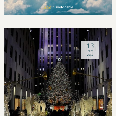
Inicio
inolvidable
13
DIC
2010