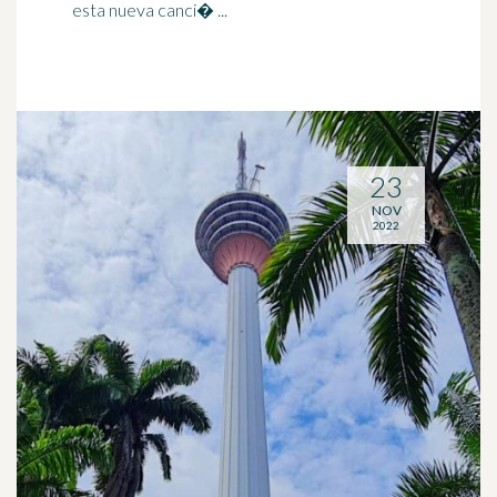
esta nueva canci� ...
23
NOV
2022