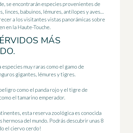
de, se encontrarán especies provenientes de
, linces, babuinos, lémures, antílopes y aves...
ecer a los visitantes vistas panorámicas sobre
en en la Haute-Touche.
CÉRVIDOS MÁS
DO.
a
especies muy raras
como el gamo de
guros gigantes, lémures y tigres.
eligro como el panda rojo y el tigre de
 como el tamarino emperador.
tinentes, esta reserva zoológica es conocida
ás hermosa del mundo
. Podrás descubrir unas 8
do el ciervo cerdo!