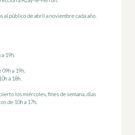
irección a Azay-le-Ferron.
s al público de abril a noviembre cada año.
 a 19h.
e 09h a 19h.
10h a 18h.
bierto los miércoles, fines de semana, días
tos de 10h a 17h.