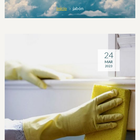
Inicio
jabón
24
MAR
2023