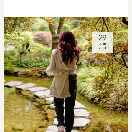
29
ABR
2024