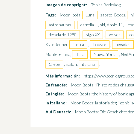
Imagen de copyright:
Tobias Barkskog
Tags:
Moon, bota,
Luna
, zapato, Boots,
n
astronautas
,
estrella
, ski, Apolo 11,
esq
década de 1990
,
siglo XX
,
volver
,
co
Kylie Jenner,
Tierra
,
Louvre
,
nevadas
Montebelluna,
Italia
,
Nueva York
, Neil A
Crêpe
, nailon,
italiano
,
Más información:
https://www.tecnicagroup.c
En francés:
Moon Boots : l’histoire des chauss
En inglés:
Moon Boots: the history of iconic ap
In italiano:
Moon Boots: la storia degli iconici 
Auf Deutsch:
Moon Boots: Die Geschichte der