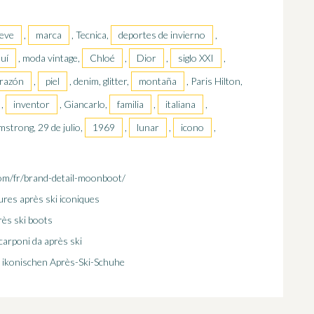
ieve
,
marca
, Tecnica,
deportes de invierno
,
uí
, moda vintage,
Chloé
,
Dior
,
siglo XXI
,
razón
,
piel
, denim, glitter,
montaña
, Paris Hilton,
,
inventor
, Giancarlo,
familia
,
italiana
,
rmstrong, 29 de julio,
1969
,
lunar
,
icono
,
om/fr/brand-detail-moonboot/
ures après ski iconiques
rès ski boots
scarponi da après ski
 ikonischen Après-Ski-Schuhe