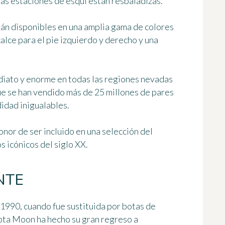
las estaciones de esquí están resbaladizas.
án disponibles en una amplia gama de colores
calce para el pie izquierdo y derecho y una
ediato y enorme en todas las regiones nevadas
que se han vendido
más de 25 millones de pares
didad inigualables.
onor de ser incluido en una selección del
s icónicos del siglo XX
.
NTE
 1990, cuando fue sustituida por botas de
bota Moon ha hecho
su gran regreso a