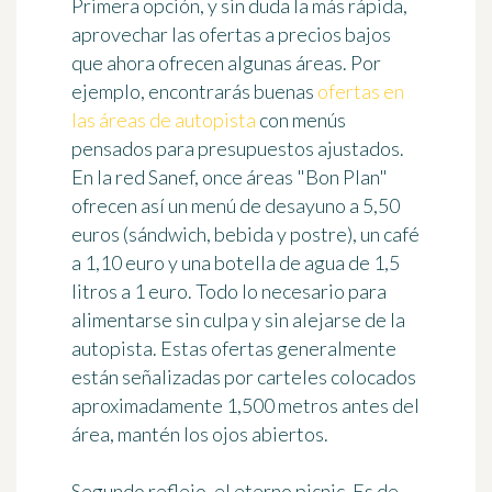
Primera opción, y sin duda la más rápida,
aprovechar las ofertas a precios bajos
que ahora ofrecen algunas áreas. Por
ejemplo, encontrarás buenas
ofertas en
las áreas de autopista
con menús
pensados para presupuestos ajustados.
En la red Sanef, once áreas "Bon Plan"
ofrecen así un
menú de desayuno a 5,50
euros
(sándwich, bebida y postre), un
café
a 1,10 euro
y una
botella de agua de 1,5
litros a 1 euro
. Todo lo necesario para
alimentarse sin culpa y sin alejarse de la
autopista. Estas ofertas generalmente
están señalizadas por carteles colocados
aproximadamente 1,500 metros antes del
área, mantén los ojos abiertos.
Segundo reflejo, el eterno picnic. Es de