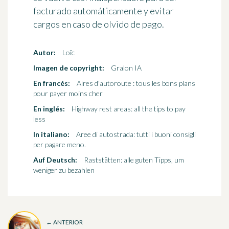
facturado automáticamente y evitar
cargos en caso de olvido de pago.
Autor:
Loïc
Imagen de copyright:
Gralon IA
En francés:
Aires d'autoroute : tous les bons plans
pour payer moins cher
En inglés:
Highway rest areas: all the tips to pay
less
In italiano:
Aree di autostrada: tutti i buoni consigli
per pagare meno.
Auf Deutsch:
Raststätten: alle guten Tipps, um
weniger zu bezahlen
← ANTERIOR