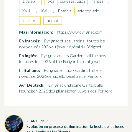
1 de abril
,
pica
, cipreses, tejos,
francés
,
XVIII
,
XVII
,
Francia
, arte topiario,
insectos
,
humor
,
Más información:
https://www.eyrignac.com
En francés:
Eyrignac et ses Jardins : toutes les
nouveautés 2026 du joyau végétal du Périgord
En inglés:
Eyrignac and its Gardens: all the new
features for 2026 of the Périgord's plant jewel.
In italiano:
Eyrignac e i suoi Giardini: tutte le
novità del 2026 del gioiello vegetale del Périgord.
Auf Deutsch:
Eyrignac und seine Gärten: alle
Neuheiten 2026 des pflanzlichen Juwels des Périgord
← ANTERIOR
Evolución en proceso de iluminación: la fiesta de las luces
en el Jardín de las Plantas