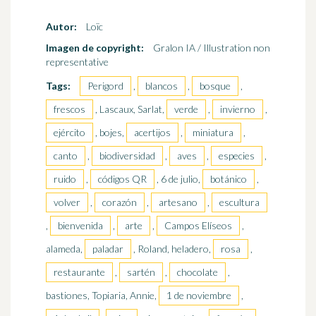
Autor:
Loïc
Imagen de copyright:
Gralon IA / Illustration non
representative
Tags:
Perigord
,
blancos
,
bosque
,
frescos
, Lascaux, Sarlat,
verde
,
invierno
,
ejército
, bojes,
acertijos
,
miniatura
,
canto
,
biodiversidad
,
aves
,
especies
,
ruido
,
códigos QR
, 6 de julio,
botánico
,
volver
,
corazón
,
artesano
,
escultura
,
bienvenida
,
arte
,
Campos Elíseos
,
alameda,
paladar
, Roland, heladero,
rosa
,
restaurante
,
sartén
,
chocolate
,
bastiones, Topiaria, Annie,
1 de noviembre
,