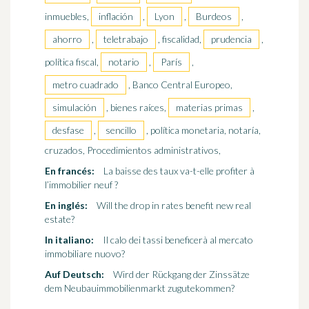
inmuebles,
inflación
,
Lyon
,
Burdeos
,
ahorro
,
teletrabajo
, fiscalidad,
prudencia
,
política fiscal,
notario
,
París
,
metro cuadrado
, Banco Central Europeo,
simulación
, bienes raíces,
materias primas
,
desfase
,
sencillo
, política monetaria, notaría,
cruzados, Procedimientos administrativos,
En francés:
La baisse des taux va-t-elle profiter à
l’immobilier neuf ?
En inglés:
Will the drop in rates benefit new real
estate?
In italiano:
Il calo dei tassi beneficerà al mercato
immobiliare nuovo?
Auf Deutsch:
Wird der Rückgang der Zinssätze
dem Neubauimmobilienmarkt zugutekommen?