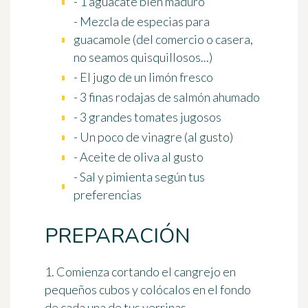
- 1 aguacate bien maduro
- Mezcla de especias para
guacamole (del comercio o casera,
no seamos quisquillosos...)
- El jugo de un limón fresco
- 3 finas rodajas de salmón ahumado
- 3 grandes tomates jugosos
- Un poco de vinagre (al gusto)
- Aceite de oliva al gusto
- Sal y pimienta según tus
preferencias
PREPARACIÓN
1. Comienza cortando el cangrejo en
pequeños cubos y colócalos en el fondo
de cada una de tus verrinas.