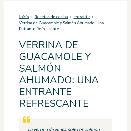
Inicio
Recetas de cocina
entrante
Verrina de Guacamole y Salmón Ahumado: Una
Entrante Refrescante
VERRINA DE
GUACAMOLE Y
SALMÓN
AHUMADO: UNA
ENTRANTE
REFRESCANTE
La verrina de guacamole con salmón