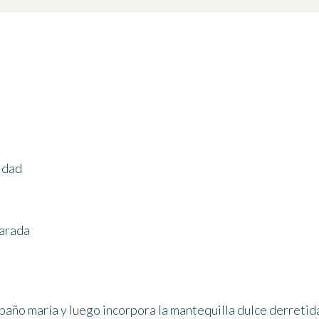
lidad
carada
 baño maría y luego incorpora la mantequilla dulce derretid