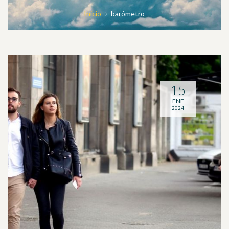
Inicio
barómetro
15
ENE
2024