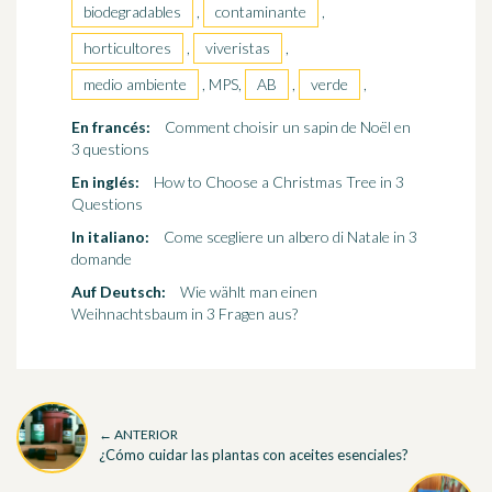
biodegradables
,
contaminante
,
horticultores
,
viveristas
,
medio ambiente
, MPS,
AB
,
verde
,
En francés:
Comment choisir un sapin de Noël en
3 questions
En inglés:
How to Choose a Christmas Tree in 3
Questions
In italiano:
Come scegliere un albero di Natale in 3
domande
Auf Deutsch:
Wie wählt man einen
Weihnachtsbaum in 3 Fragen aus?
← ANTERIOR
¿Cómo cuidar las plantas con aceites esenciales?