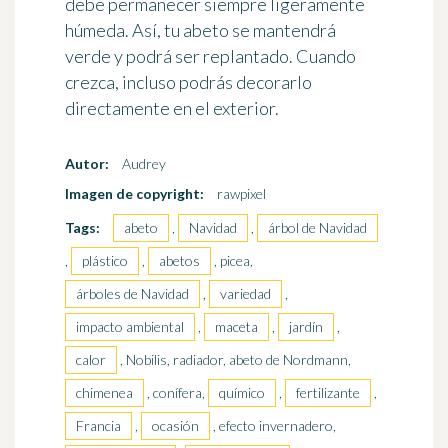
debe permanecer siempre ligeramente
húmeda. Así, tu abeto se mantendrá
verde y podrá ser replantado. Cuando
crezca, incluso podrás decorarlo
directamente en el exterior.
Autor:
Audrey
Imagen de copyright:
rawpixel
Tags:
abeto
,
Navidad
,
árbol de Navidad
,
plástico
,
abetos
, picea,
árboles de Navidad
,
variedad
,
impacto ambiental
,
maceta
,
jardín
,
calor
, Nobilis, radiador, abeto de Nordmann,
chimenea
, conífera,
químico
,
fertilizante
,
Francia
,
ocasión
, efecto invernadero,