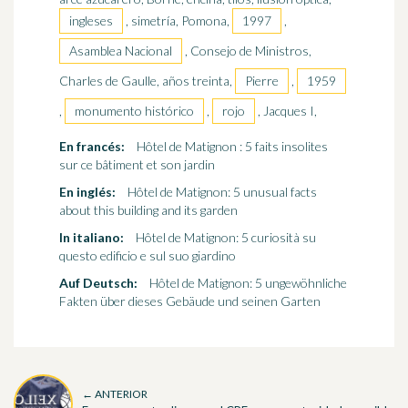
ingleses
, simetría, Pomona,
1997
,
Asamblea Nacional
, Consejo de Ministros,
Charles de Gaulle, años treinta,
Pierre
,
1959
,
monumento histórico
,
rojo
, Jacques I,
En francés:
Hôtel de Matignon : 5 faits insolites
sur ce bâtiment et son jardin
En inglés:
Hôtel de Matignon: 5 unusual facts
about this building and its garden
In italiano:
Hôtel de Matignon: 5 curiosità su
questo edificio e sul suo giardino
Auf Deutsch:
Hôtel de Matignon: 5 ungewöhnliche
Fakten über dieses Gebäude und seinen Garten
← ANTERIOR