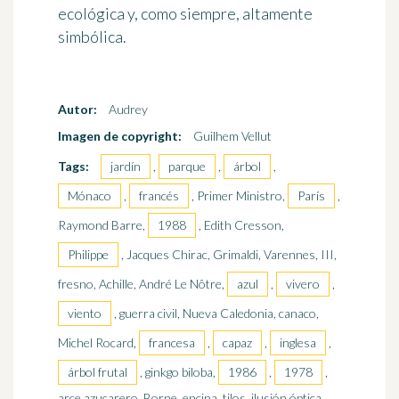
ecológica y, como siempre,
altamente
simbólica
.
Autor:
Audrey
Imagen de copyright:
Guilhem Vellut
Tags:
jardín
,
parque
,
árbol
,
Mónaco
,
francés
, Primer Ministro,
París
,
Raymond Barre,
1988
, Edith Cresson,
Philippe
, Jacques Chirac, Grimaldi, Varennes, III,
fresno, Achille, André Le Nôtre,
azul
,
vivero
,
viento
, guerra civil, Nueva Caledonia, canaco,
Michel Rocard,
francesa
,
capaz
,
inglesa
,
árbol frutal
, ginkgo biloba,
1986
,
1978
,
arce azucarero, Borne, encina, tilos, ilusión óptica,