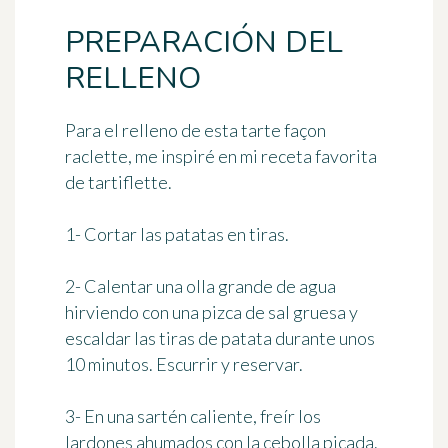
PREPARACIÓN DEL
RELLENO
Para el relleno de esta
tarte façon
raclette
, me inspiré en mi receta favorita
de tartiflette.
1- Cortar las patatas en tiras.
2- Calentar una olla grande de agua
hirviendo con una pizca de sal gruesa y
escaldar las tiras de patata durante
unos
10 minutos
. Escurrir y reservar.
3- En una sartén caliente, freír los
lardones ahumados con la cebolla picada.