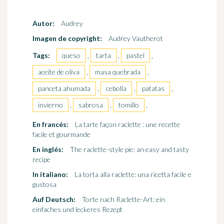
Autor:
Audrey
Imagen de copyright:
Audrey Vautherot
Tags:
queso
,
tarta
,
pastel
,
aceite de oliva
,
masa quebrada
,
panceta ahumada
,
cebolla
,
patatas
,
invierno
,
sabrosa
,
tomillo
,
En francés:
La tarte façon raclette : une recette
facile et gourmande
En inglés:
The raclette-style pie: an easy and tasty
recipe
In italiano:
La torta alla raclette: una ricetta facile e
gustosa
Auf Deutsch:
Torte nach Raclette-Art: ein
einfaches und leckeres Rezept