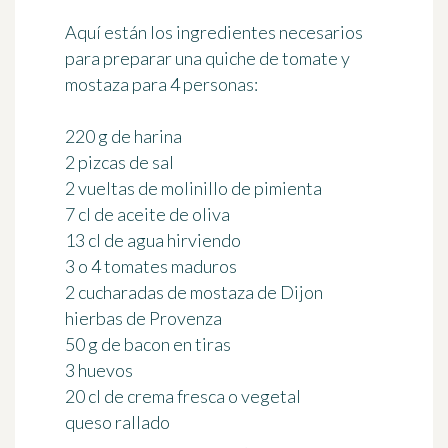
Aquí están los ingredientes necesarios
para preparar una quiche de tomate y
mostaza
para 4 personas
:
220 g de harina
2 pizcas de sal
2 vueltas de molinillo de pimienta
7 cl de aceite de oliva
13 cl de agua hirviendo
3 o 4 tomates maduros
2 cucharadas de mostaza de Dijon
hierbas de Provenza
50 g de bacon en tiras
3 huevos
20 cl de crema fresca o vegetal
queso rallado