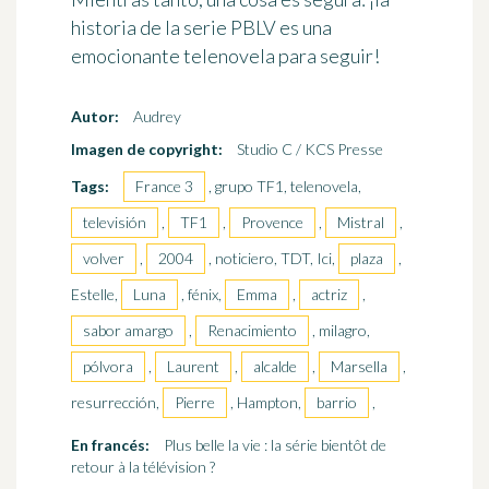
historia de la serie PBLV es una
emocionante telenovela para seguir!
Autor:
Audrey
Imagen de copyright:
Studio C / KCS Presse
Tags:
France 3
, grupo TF1, telenovela,
televisión
,
TF1
,
Provence
,
Mistral
,
volver
,
2004
, noticiero, TDT, Ici,
plaza
,
Estelle,
Luna
, fénix,
Emma
,
actriz
,
sabor amargo
,
Renacimiento
, milagro,
pólvora
,
Laurent
,
alcalde
,
Marsella
,
resurrección,
Pierre
, Hampton,
barrio
,
En francés:
Plus belle la vie : la série bientôt de
retour à la télévision ?