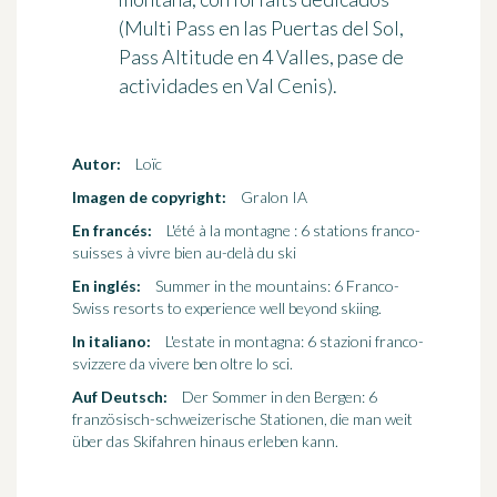
(Multi Pass en las Puertas del Sol,
Pass Altitude en 4 Valles, pase de
actividades en Val Cenis).
Autor:
Loïc
Imagen de copyright:
Gralon IA
En francés:
L'été à la montagne : 6 stations franco-
suisses à vivre bien au-delà du ski
En inglés:
Summer in the mountains: 6 Franco-
Swiss resorts to experience well beyond skiing.
In italiano:
L'estate in montagna: 6 stazioni franco-
svizzere da vivere ben oltre lo sci.
Auf Deutsch:
Der Sommer in den Bergen: 6
französisch-schweizerische Stationen, die man weit
über das Skifahren hinaus erleben kann.