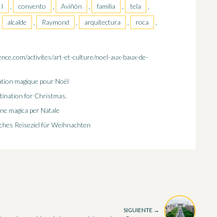
II
,
convento
,
Aviñón
,
familia
,
tela
,
,
alcalde
,
Raymond
,
arquitectura
,
roca
,
nce.com/activites/art-et-culture/noel-aux-baux-de-
ation magique pour Noël
tination for Christmas.
ne magica per Natale
ches Reiseziel für Weihnachten
SIGUIENTE →