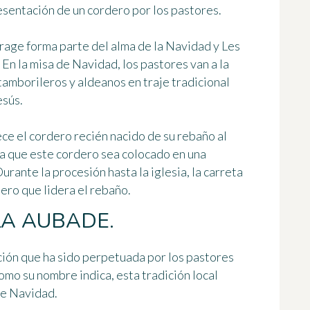
presentación de un cordero por los pastores.
rage
forma parte del alma de la Navidad y Les
En la misa de Navidad, los pastores van a la
amborileros y aldeanos en traje tradicional
esús.
ece el cordero recién nacido de su rebaño al
ta que este cordero sea
colocado en una
Durante la procesión hasta la iglesia, la carreta
rnero que lidera el rebaño.
LA AUBADE.
ción que ha sido perpetuada por los pastores
omo su nombre indica, esta tradición local
de Navidad.