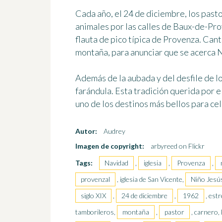
Cada año, el 24 de diciembre, los pastor
animales por las calles de Baux-de-Prov
flauta de pico típica de Provenza. Can
montaña, para anunciar que se acerca 
Además de la aubada y del desfile de lo
farándula. Esta tradición querida por 
uno de los destinos más bellos para c
Autor:
Audrey
Imagen de copyright:
arbyreed on Flickr
Tags:
Navidad
,
iglesia
,
Provenza
,
provenzal
, iglesia de San Vicente,
Niño Jesú
siglo XIX
,
24 de diciembre
,
1962
, est
tamborileros,
montaña
,
pastor
, carnero, 