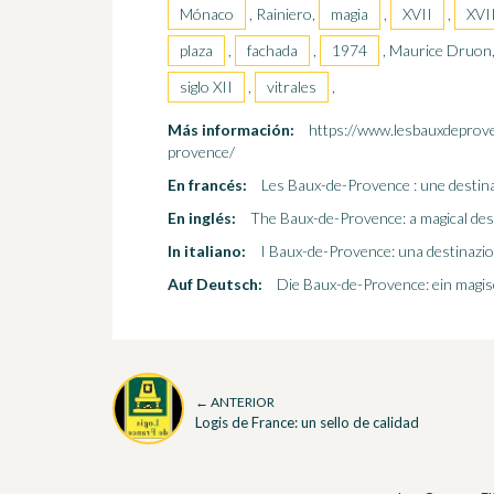
Mónaco
, Rainiero,
magia
,
XVII
,
XVI
plaza
,
fachada
,
1974
, Maurice Druon
siglo XII
,
vitrales
,
Más información:
https://www.lesbauxdeprove
provence/
En francés:
Les Baux-de-Provence : une destin
En inglés:
The Baux-de-Provence: a magical des
In italiano:
I Baux-de-Provence: una destinazio
Auf Deutsch:
Die Baux-de-Provence: ein magis
← ANTERIOR
Logis de France: un sello de calidad