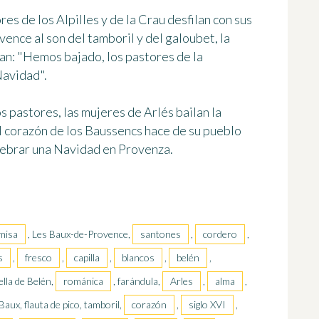
es de los Alpilles y de la Crau desfilan con sus
ence al son del tamboril y del galoubet, la
tan: "Hemos bajado, los pastores de la
Navidad".
s pastores, las mujeres de Arlés bailan la
el corazón de los Baussencs hace de su pueblo
elebrar una Navidad en Provenza.
misa
, Les Baux-de-Provence,
santones
,
cordero
,
s
,
fresco
,
capilla
,
blancos
,
belén
,
rella de Belén,
románica
, farándula,
Arles
,
alma
,
Baux, flauta de pico, tamboril,
corazón
,
siglo XVI
,