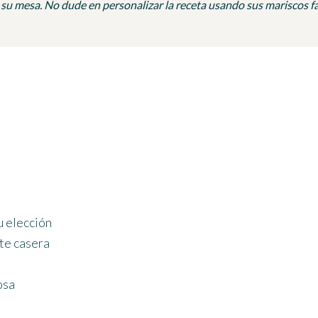
a su mesa. No dude en personalizar la receta usando sus mariscos 
u elección
ate casera
osa