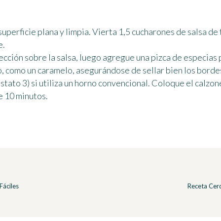
superficie plana y limpia. Vierta 1,5 cucharones de salsa d
e.
ección sobre la salsa, luego agregue una pizca de especias 
, como un caramelo, asegurándose de sellar bien los borde
tato 3) si utiliza un horno convencional. Coloque el calzon
e 10 minutos.
Fáciles
Receta Cerd