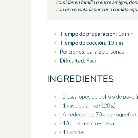
comidas en familia o entre amigos, don
con una ensalada para una comida equil
Tiempo de preparación:
15 min
Tiempo de cocción:
10 min
Porciones:
para 2 personas
Dificultad:
Fácil
INGREDIENTES
- 2 escalopes de pollo o de pavo
- 1 vaso de arroz (120 g)
- Alrededor de 70 g de roquefort
- 10 cl de crema espesa
- 1 tomate