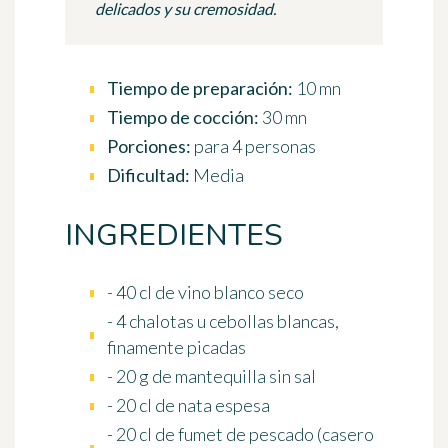
delicados y su cremosidad.
Tiempo de preparación:
10 mn
Tiempo de cocción:
30 mn
Porciones:
para 4 personas
Dificultad:
Media
INGREDIENTES
- 40 cl de vino blanco seco
- 4 chalotas u cebollas blancas,
finamente picadas
- 20 g de mantequilla sin sal
- 20 cl de nata espesa
- 20 cl de fumet de pescado (casero