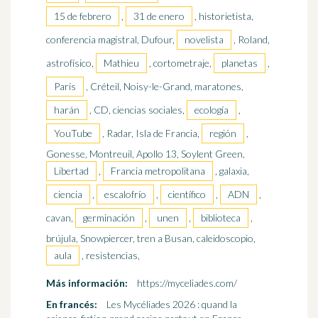
15 de febrero
,
31 de enero
, historietista,
conferencia magistral, Dufour,
novelista
, Roland,
astrofísico,
Mathieu
, cortometraje,
planetas
,
París
, Créteil, Noisy-le-Grand, maratones,
harán
, CD, ciencias sociales,
ecología
,
YouTube
, Radar, Isla de Francia,
región
,
Gonesse, Montreuil, Apollo 13, Soylent Green,
Libertad
,
Francia metropolitana
, galaxia,
ciencia
,
escalofrío
,
científico
,
ADN
,
cavan,
germinación
,
unen
,
biblioteca
,
brújula, Snowpiercer, tren a Busan, caleidoscopio,
aula
, resistencias,
Más información:
https://myceliades.com/
En francés:
Les Mycéliades 2026 : quand la