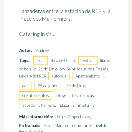
Lanzaderas entre la estación de RER y la
Place des Marronniers.
Catering in situ
Autor:
Audrey
Tags:
feria
, libro de bolsillo,
festival
, libros
de bolsillo, 26 de junio, pm, Saint-Maur-des-Fossés,
Línea A del RER,
autobús
,
Aparcamiento
,
des
,
25 de junio
,
24 de junio
,
cuentacuentos
, collage, artes plásticas,
sábado
, thrillers,
plaza
,
in situ
,
Más información:
https://enpoche.org
En francés:
Saint-Maur en poche : un festival du
livre de poche