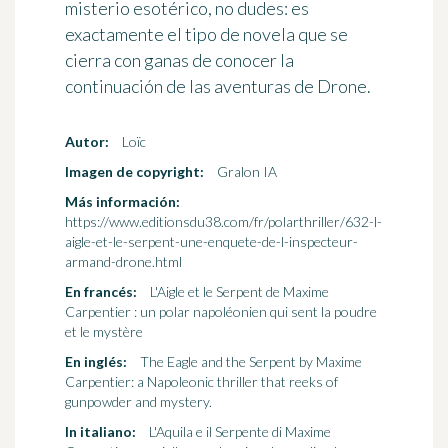
misterio esotérico, no dudes: es
exactamente el tipo de novela que se
cierra con ganas de conocer la
continuación de las aventuras de Drone.
Autor:
Loïc
Imagen de copyright:
Gralon IA
Más información:
https://www.editionsdu38.com/fr/polarthriller/632-l-
aigle-et-le-serpent-une-enquete-de-l-inspecteur-
armand-drone.html
En francés:
L'Aigle et le Serpent de Maxime
Carpentier : un polar napoléonien qui sent la poudre
et le mystère
En inglés:
The Eagle and the Serpent by Maxime
Carpentier: a Napoleonic thriller that reeks of
gunpowder and mystery.
In italiano:
L'Aquila e il Serpente di Maxime