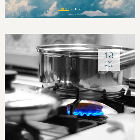
Inicio
olla
18
ENE
2024