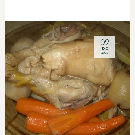
09
DIC
2011