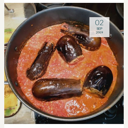
02
SEP
2009