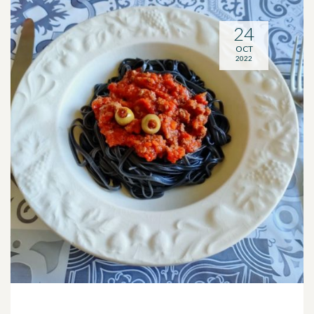
24
OCT
2022