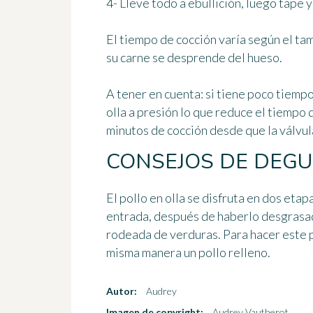
4- Lleve todo a ebullición, luego tape 
El tiempo de cocción varía según el tam
su carne se desprende del hueso.
A tener en cuenta
: si tiene poco tiem
olla a presión lo que reduce el tiempo 
minutos de cocción desde que la válvul
CONSEJOS DE DEG
El pollo en olla se disfruta en dos eta
entrada, después de haberlo desgrasad
rodeada de verduras. Para hacer este p
misma manera un pollo relleno.
Autor:
Audrey
Imagen de copyright:
Audrey Vautherot