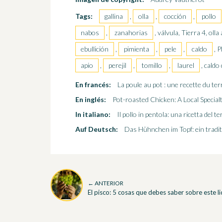
Tags:
gallina
,
olla
,
cocción
,
pollo
nabos
,
zanahorias
, válvula, Tierra 4, olla
ebullición
,
pimienta
,
pele
,
caldo
, 
apio
,
perejil
,
tomillo
,
laurel
, caldo
En francés:
La poule au pot : une recette du ter
En inglés:
Pot-roasted Chicken: A Local Special
In italiano:
Il pollo in pentola: una ricetta del te
Auf Deutsch:
Das Hühnchen im Topf: ein tradit
← ANTERIOR
El pisco: 5 cosas que debes saber sobre este l