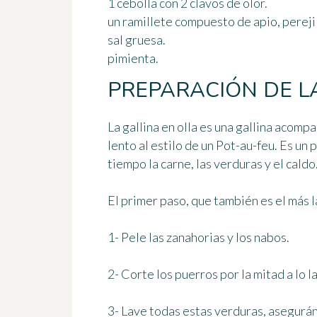
1 cebolla con 2 clavos de olor.
un ramillete compuesto de apio, perejil,
sal gruesa.
pimienta.
PREPARACIÓN DE L
La gallina en olla es una gallina acom
lento al estilo de un
Pot-au-feu
. Es un
tiempo la carne, las verduras y el caldo
El primer paso, que también es el más l
1- Pele las zanahorias y los nabos.
2- Corte los puerros por la mitad a lo l
3- Lave todas estas verduras, asegurá