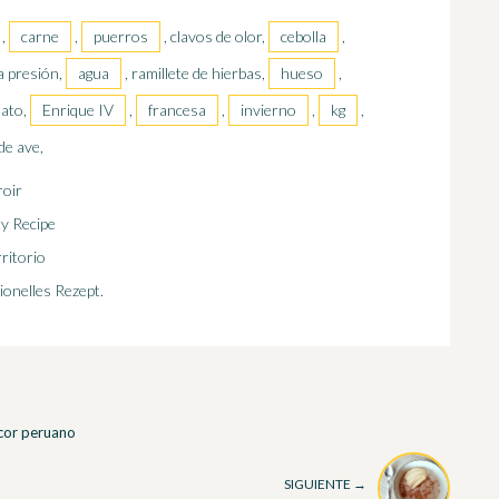
,
carne
,
puerros
, clavos de olor,
cebolla
,
 a presión,
agua
, ramillete de hierbas,
hueso
,
Plato,
Enrique IV
,
francesa
,
invierno
,
kg
,
 de ave,
roir
ty Recipe
rritorio
ionelles Rezept.
icor peruano
SIGUIENTE →