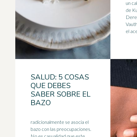
un
ca
de Ku
Dere
Vautherot Coci
el ace
SALUD: 5 COSAS
QUE DEBES
SABER SOBRE EL
BAZO
radicionalmente se asocia el
bazo con las preocupaciones.
No es casualidad que este