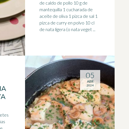
de
caldo
de pollo 10 g de
mantequilla 1 cucharada de
aceite de oliva 1 pizca de sal 1
pizca de curry en polvo 10 cl
de nata ligera (o nata veget ...
05
ABR
2024
NA
VA
ñas
de