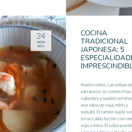
COCINA
24
TRADICIONAL
NOV
2021
JAPONESA: 5
ESPECIALIDAD
IMPRESCINDIB
mados udon. Las sobas de trigo
sarraceno se comen frías
calientes y suelen servirs
una salsa de soja, mirin y
wasabi. El ramen suele servirse
en un
caldo
hecho con sal
soja o miso. El udon puede
comerse frío o caliente c