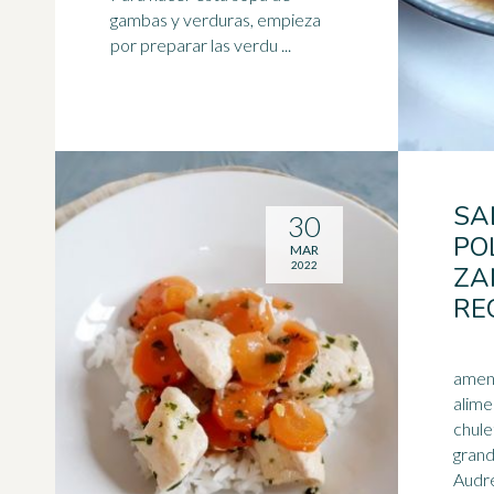
gambas y verduras, empieza
por preparar las verdu ...
SA
30
PO
MAR
2022
ZA
RE
amen
alimentos. 4
chule
grandes. Derecho
Audrey V