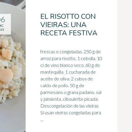
EL RISOTTO CON
06
VIEIRAS: UNA
IC
023
RECETA FESTIVA
frescas o congeladas. 250 g de
arroz para risotto. 1 cebolla. 10
cl de vino blanco seco. 60 g de
mantequilla. 1 cucharada de
aceite de oliva. 2 cubos de
caldo
de pollo. 50 g de
parmesano o grana padano. sal
y pimienta. ciboulette picada.
Descongelación de las vieiras
Si usan vieiras congeladas para
...