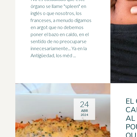
órgano se llame "spleen" en
inglés o que nosotros, los
franceses, a menudo digamos
en argot que no debemos
poner el bazo en
caldo
, en el
sentido de no preocuparse
innecesariamente... Ya en la
Antigüedad, los méd ...
EL
24
CA
ABR
2024
AL
PO
QU