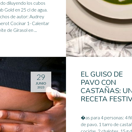
ldo
diluyendo los cubos
b Gold en 25 cl de agua.
chos de autor: Audrey
nar 1- Calentar
ite de Girasol en ...
EL GUISO DE
29
PAVO CON
JUNIO
2023
CASTAÑAS: U
RECETA FESTI
�as para 4 personas: 4 filetes
de pavo. 1 tarro de casta
cocidas. 2 chalotes. 15 g 