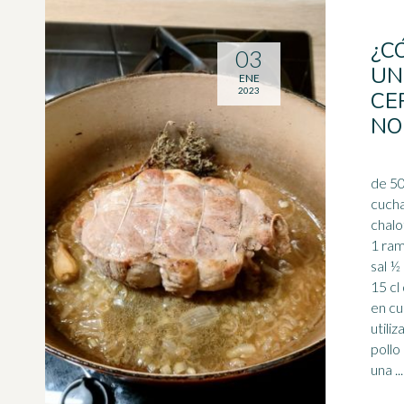
¿C
03
UN
ENE
2023
CE
NO
de 50
cucha
chalo
1 ram
sal ½
15 cl d
en cu
utili
pollo
una ...