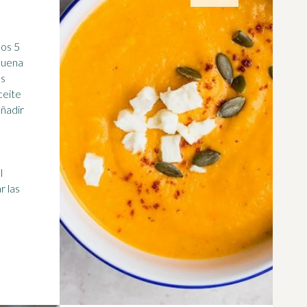
los 5
buena
as
ceite
añadir
l