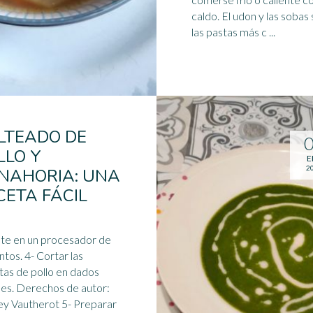
caldo. El udon y las sobas son
las pastas más c ...
LTEADO DE
LLO Y
E
2
NAHORIA: UNA
CETA FÁCIL
te en un procesador de
- Cortar las
tas de pollo en dados
s de autor:
autherot 5- Preparar