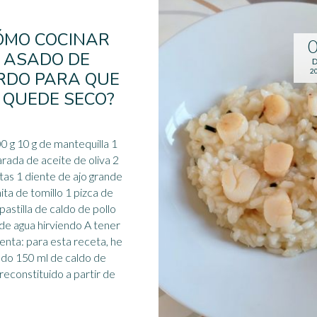
ÓMO COCINAR
 ASADO DE
D
2
RDO PARA QUE
 QUEDE SECO?
0 g 10 g de mantequilla 1
rada de aceite de oliva 2
tas 1 diente de ajo grande
ita de tomillo 1 pizca de
 pastilla de
caldo
de pollo
e agua hirviendo A tener
enta: para esta receta, he
zado 150 ml de caldo de
 reconstituido a partir de