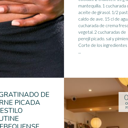
mantequilla. 1 cucharada
aceite de girasol. 1/2 pasti
caldo
de ave. 15 cl de agu
cucharada de crema fres
vegetal. 2 cucharadas de
perejil picado. sal y pimien
Corte de los ingredientes
...
 GRATINADO DE
RNE PICADA
O
2
 ESTILO
UTINE
EBEQUENSE