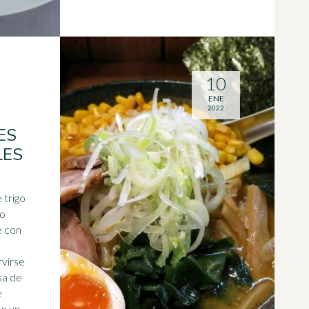
10
ENE
2022
ES
LES
 o
e con
sa de
on un