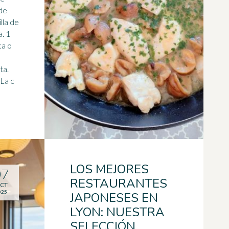
 de
lla de
a. 1
ca o
ta.
 La c
LOS MEJORES
07
RESTAURANTES
CT
025
JAPONESES EN
LYON: NUESTRA
SELECCIÓN