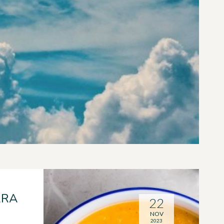
ARA
22
NOV
2023