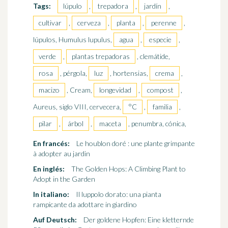
Tags:
lúpulo
,
trepadora
,
jardín
,
cultivar
,
cerveza
,
planta
,
perenne
,
lúpulos, Humulus lupulus,
agua
,
especie
,
verde
,
plantas trepadoras
, clemátide,
rosa
, pérgola,
luz
, hortensias,
crema
,
macizo
, Cream,
longevidad
,
compost
,
Aureus, siglo VIII, cervecera,
°C
,
familia
,
pilar
,
árbol
,
maceta
, penumbra, cónica,
En francés:
Le houblon doré : une plante grimpante
à adopter au jardin
En inglés:
The Golden Hops: A Climbing Plant to
Adopt in the Garden
In italiano:
Il luppolo dorato: una pianta
rampicante da adottare in giardino
Auf Deutsch:
Der goldene Hopfen: Eine kletternde