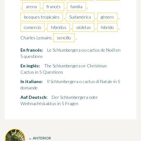
,
arena
,
francés
,
familia
,
bosques tropicales
,
Sudamérica
,
género
,
comercio
,
híbridos
,
violetas
,
híbrido
,
Charles Lemaire,
sencillo
,
En francés:
Le Schlumbergera ou cactus de Noël en
5 questions
En inglés:
The Schlumbergera or Christmas
Cactus in 5 Questions
In italiano:
Il Schlumbergera o cactus di Natale in 5
domande
Auf Deutsch:
Der Schlumbergera oder
Weihnachtskaktus in 5 Fragen
← ANTERIOR