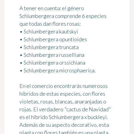
A tener en cuenta: el género
Schlumbergera comprende 6 especies
que todas dan flores rosas:
• Schlumbergera kautskyi
• Schlumbergera opuntioides
• Schlumbergera truncata
• Schlumbergera russelliana
• Schlumbergera orssichiana
• Schlumbergera microsphaerica.
En el comercio encontrarás numerosos
híbridos de estas especies, con flores
violetas, rosas, blancas, anaranjadas o
rojas. El verdadero "cactus de Navidad"
es el híbrido Schlumbergera x buckleyi.
Además de su aspecto decorativo, esta
planta con flores también es una planta