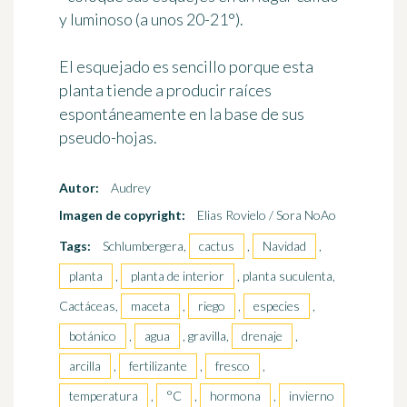
y luminoso (a unos 20-21°).
El esquejado es sencillo porque esta
planta tiende a producir raíces
espontáneamente en la base de sus
pseudo-hojas.
Autor:
Audrey
Imagen de copyright:
Elias Rovielo / Sora NoAo
Tags:
Schlumbergera,
cactus
,
Navidad
,
planta
,
planta de interior
, planta suculenta,
Cactáceas,
maceta
,
riego
,
especies
,
botánico
,
agua
, gravilla,
drenaje
,
arcilla
,
fertilizante
,
fresco
,
temperatura
,
°C
,
hormona
,
invierno