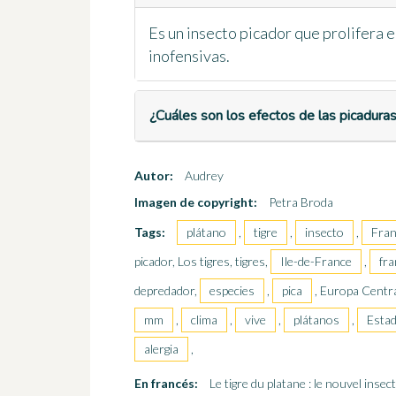
Es un insecto picador que prolifera e
inofensivas.
¿Cuáles son los efectos de las picaduras
Autor:
Audrey
Imagen de copyright:
Petra Broda
Tags:
plátano
,
tigre
,
insecto
,
Fran
picador, Los tigres, tigres,
Ile-de-France
,
fr
depredador,
especies
,
pica
, Europa Centr
mm
,
clima
,
vive
,
plátanos
,
Esta
alergia
,
En francés:
Le tigre du platane : le nouvel insec