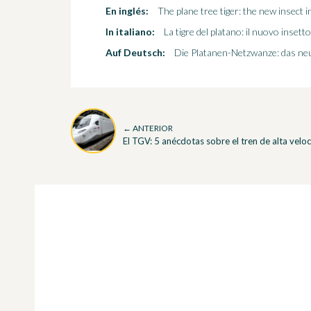
En inglés:
The plane tree tiger: the new insect 
In italiano:
La tigre del platano: il nuovo insett
Auf Deutsch:
Die Platanen-Netzwanze: das neue
← ANTERIOR
El TGV: 5 anécdotas sobre el tren de alta velo