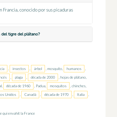
n Francia, conocido por sus picaduras
 del tigre del plátano?
cia
,
insectos
,
árbol
, mosquito,
humanos
,
ancés
,
plaga
,
década de 2000
, hojas de plátano,
al,
década de 1960
, Padua,
mosquitos
, chinches,
dos Unidos
,
Canadá
,
década de 1970
,
Italia
,
te qui envahit la France