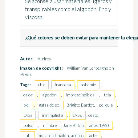
Se aconseja usar materiales ligeros y
transpirables como el algodón, lino y
viscosa.
¿Qué colores se deben evitar para mantener la elegan
Autor:
Audrey
Imagen de copyright:
William Van Lerberghe on
Pexels
Tags:
chic
,
francesa
,
bohemio
,
calor
,
algodón
,
imprescindibles
,
tela
,
piel
,
gafas de sol
, Brigitte Bardot,
película
,
Dios
,
minimalista
,
1956
, cesto,
bolso
,
mimbre
, Jane Birkin,
años 1960
,
sutil
, moralidad, nailon, acrílico,
arte
,