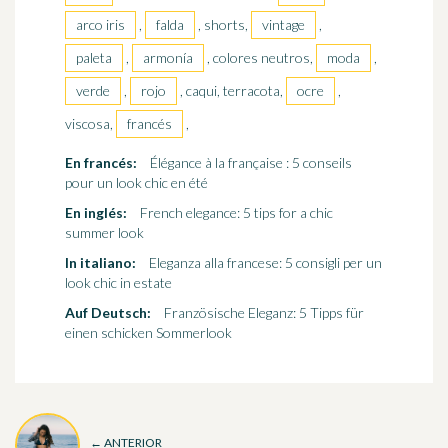
arco iris
,
falda
, shorts,
vintage
,
paleta
,
armonía
, colores neutros,
moda
,
verde
,
rojo
, caqui, terracota,
ocre
,
viscosa,
francés
,
En francés:
Élégance à la française : 5 conseils
pour un look chic en été
En inglés:
French elegance: 5 tips for a chic
summer look
In italiano:
Eleganza alla francese: 5 consigli per un
look chic in estate
Auf Deutsch:
Französische Eleganz: 5 Tipps für
einen schicken Sommerlook
← ANTERIOR