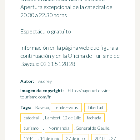
Apertura excepcional de la catedral de
20.30 a 22.30 horas
Espectáculo gratuito
Información en la página web que figura a
continuación y en la Oficina de Turismo de
Bayeux: 02 31 51 28 28
Autor:
Audrey
Imagen de copyright:
https://bayeux-bessin-
tourisme.com/fr
Tags:
Bayeux,
rendez-vous
,
Libertad
,
catedral
, Lambert, 12 de julio,
fachada
,
turismo
,
Normandía
, General de Gaulle,
1944
, 14 de junio,
27 de julio
,
2010
, 27