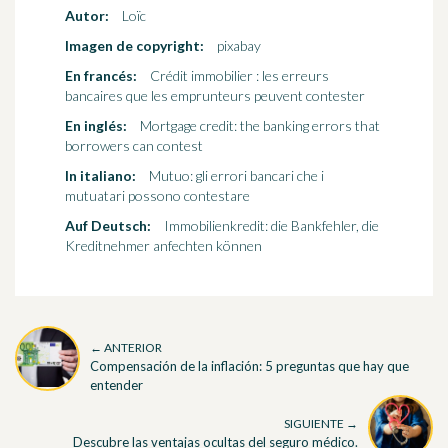
Autor:
Loïc
Imagen de copyright:
pixabay
En francés:
Crédit immobilier : les erreurs
bancaires que les emprunteurs peuvent contester
En inglés:
Mortgage credit: the banking errors that
borrowers can contest
In italiano:
Mutuo: gli errori bancari che i
mutuatari possono contestare
Auf Deutsch:
Immobilienkredit: die Bankfehler, die
Kreditnehmer anfechten können
← ANTERIOR
Compensación de la inflación: 5 preguntas que hay que
entender
SIGUIENTE →
Descubre las ventajas ocultas del seguro médico.