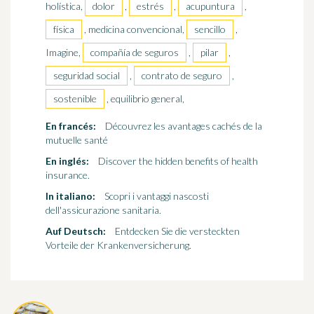
holística,
dolor
,
estrés
,
acupuntura
,
física
, medicina convencional,
sencillo
,
Imagine,
compañía de seguros
,
pilar
,
seguridad social
,
contrato de seguro
,
sostenible
, equilibrio general,
En francés:
Découvrez les avantages cachés de la
mutuelle santé
En inglés:
Discover the hidden benefits of health
insurance.
In italiano:
Scopri i vantaggi nascosti
dell'assicurazione sanitaria.
Auf Deutsch:
Entdecken Sie die versteckten
Vorteile der Krankenversicherung.