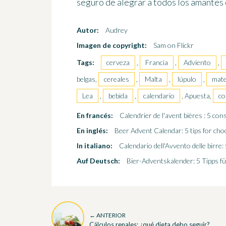
seguro de alegrar a todos los amantes 
Autor:
Audrey
Imagen de copyright:
Sam on Flickr
Tags:
cerveza
,
Francia
,
Adviento
,
belgas,
cereales
,
Malta
,
lúpulo
,
mate
Lea
,
bebida
,
calendario
, Apuesta,
co
En francés:
Calendrier de l'avent bières : 5 con
En inglés:
Beer Advent Calendar: 5 tips for cho
In italiano:
Calendario dell'Avvento delle birre: 
Auf Deutsch:
Bier-Adventskalender: 5 Tipps fü
← ANTERIOR
Cálculos renales: ¿qué dieta debo seguir?