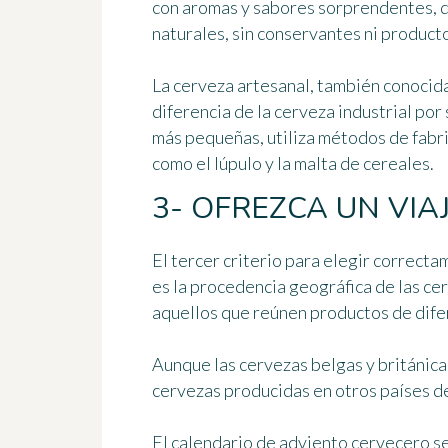
con aromas y sabores sorprendentes, qu
naturales, sin conservantes ni product
La cerveza artesanal, también conoci
diferencia de la cerveza industrial por
más pequeñas, utiliza métodos de fabri
como el lúpulo y la malta de cereales.
3- OFREZCA UN VI
El tercer criterio para elegir correct
es
la procedencia geográfica de las ce
aquellos que reúnen productos de dife
Aunque las cervezas belgas y británica
cervezas producidas en otros países d
El calendario de adviento cervecero s