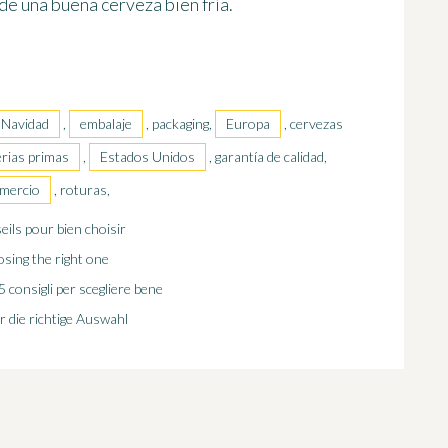
de una buena cerveza bien fría.
Navidad
,
embalaje
, packaging,
Europa
, cervezas
rias primas
,
Estados Unidos
, garantía de calidad,
mercio
, roturas,
seils pour bien choisir
osing the right one
5 consigli per scegliere bene
r die richtige Auswahl