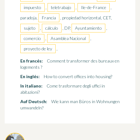
impuesto
,
teletrabajo
,
Ile-de-France
,
paradoja,
Francia
, propiedad horizontal, CET,
sujeto
,
cálculo
, DP,
Ayuntamiento
,
comercio
,
Asamblea Nacional
,
proyecto de ley
,
En francés:
Comment transformer des bureaux en
logements ?
En inglés:
How to convert offices into housing?
In italiano:
Come trasformare degli uffici in
abitazioni?
Auf Deutsch:
Wie kann man Büros in Wohnungen
umwandeln?