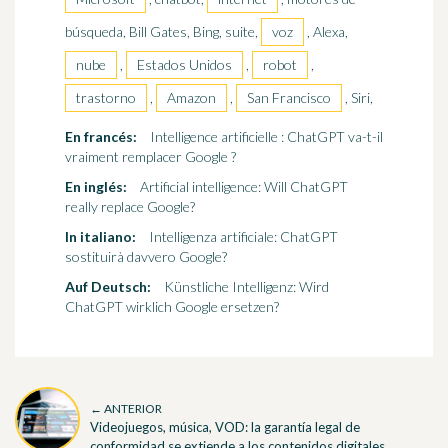
búsqueda, Bill Gates, Bing, suite,
voz
, Alexa,
nube
,
Estados Unidos
,
robot
,
trastorno
,
Amazon
,
San Francisco
, Siri,
En francés:
Intelligence artificielle : ChatGPT va-t-il
vraiment remplacer Google ?
En inglés:
Artificial intelligence: Will ChatGPT
really replace Google?
In italiano:
Intelligenza artificiale: ChatGPT
sostituirà davvero Google?
Auf Deutsch:
Künstliche Intelligenz: Wird
ChatGPT wirklich Google ersetzen?
← ANTERIOR
Videojuegos, música, VOD: la garantía legal de
conformidad se extiende a los contenidos digitales