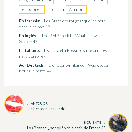
emociones
, La cuarta,
Amazon
,
En francés:
Les Bracelets rouges : quoi de neuf
dans la saison 4 ?
En inglés:
The Red Bracelets: What's new in
Season 4?
In italiano:
I Braccialetti Rossi: cosa c'è di nuovo
nella stagione 4?
Auf Deutsch:
Die roten Armbänder: Was gibt es
Neues in Staffel 4?
← ANTERIOR
Los besos en el mundo
SIGUIENTE →
Los Pennac: ¿por qué ver la serie de France 3?