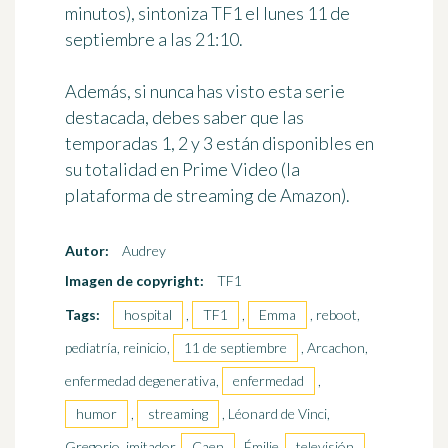
minutos), sintoniza TF1
el lunes 11 de
septiembre a las 21:10
.
Además, si nunca has visto esta serie
destacada, debes saber que las
temporadas 1, 2 y 3 están disponibles en
su totalidad en Prime Video (la
plataforma de streaming de Amazon).
Autor:
Audrey
Imagen de copyright:
TF1
Tags:
hospital
,
TF1
,
Emma
, reboot,
pediatría, reinicio,
11 de septiembre
, Arcachon,
enfermedad degenerativa,
enfermedad
,
humor
,
streaming
, Léonard de Vinci,
Gregorio, imitador,
Caen
, Émilie,
televisión
,