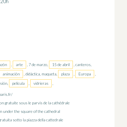
 20h
azón
,
arte
, 7 de marzo,
15 de abril
, canteros,
animación
, didáctica, maqueta,
plaza
,
Europa
,
usión,
película
,
vidrieras
,
aris.fr/
n gratuite sous le parvis de la cathédrale
on under the square of the cathedral
tuita sotto la piazza della cattedrale