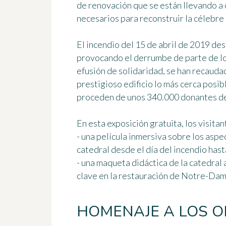
de renovación que se están llevando a 
necesarios para reconstruir la célebre 
El incendio del 15 de abril de 2019 de
provocando el derrumbe de parte de l
efusión de solidaridad, se han recaud
prestigioso edificio
lo más cerca posibl
proceden de unos 340.000 donantes de
En esta exposición gratuita, los visita
- una película inmersiva sobre los asp
catedral desde el día del incendio has
- una maqueta didáctica de la catedral
clave en la restauración de Notre-Dam
HOMENAJE A LOS O