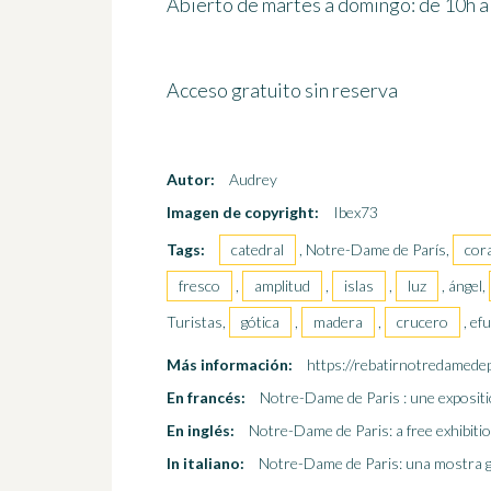
Abierto de martes a domingo: de 10h a
Acceso gratuito sin reserva
Autor:
Audrey
Imagen de copyright:
Ibex73
Tags:
catedral
, Notre-Dame de París,
cor
fresco
,
amplitud
,
islas
,
luz
, ángel,
Turistas,
gótica
,
madera
,
crucero
, ef
Más información:
https://rebatirnotredamedep
En francés:
Notre-Dame de Paris : une expositio
En inglés:
Notre-Dame de Paris: a free exhibiti
In italiano:
Notre-Dame de Paris: una mostra gra