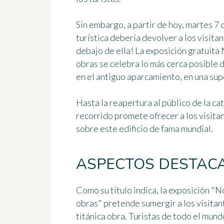
Sin embargo, a partir de hoy, martes 7
turística debería devolver a los visitan
debajo de ella! La exposición gratuita
obras
se celebra lo más cerca posible 
en el antiguo aparcamiento, en una sup
Hasta la reapertura al público de la ca
recorrido promete ofrecer a los visit
sobre este edificio de fama mundial.
ASPECTOS DESTAC
Como su título indica, la exposición "
obras" pretende sumergir a los visita
titánica obra. Turistas de todo el mun