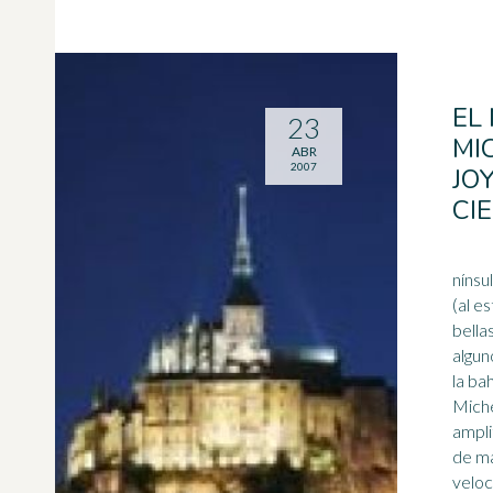
EL
23
MI
ABR
2007
JO
CI
nínsu
(al e
bella
algun
la ba
Miche
ampli
de ma
veloc