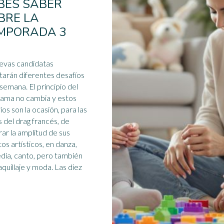
BES SABER
BRE LA
MPORADA 3
evas candidatas
tarán diferentes desafíos
semana. El principio del
ama no cambia y estos
íos son la ocasión, para las
s del drag francés, de
ar la
amplitud
de sus
tos artísticos, en danza,
ia, canto, pero también
illaje y moda. Las diez