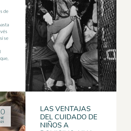
os de
hasta
avés
l
 que,
LAS VENTAJAS
20
DEL CUIDADO DE
NE
025
NIÑOS A