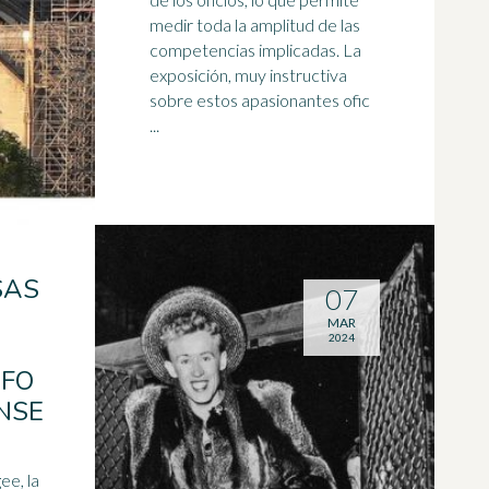
medir toda la
amplitud
de las
competencias implicadas. La
exposición, muy instructiva
sobre estos apasionantes ofic
...
SAS
07
MAR
2024
AFO
NSE
ee, la