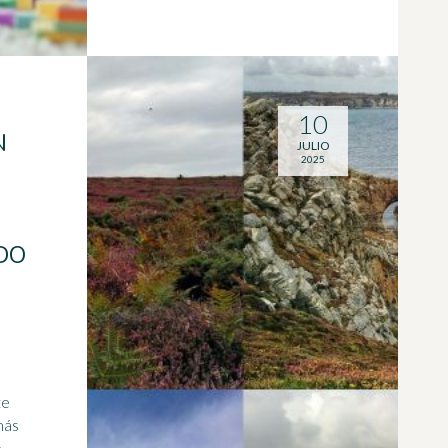
10
N
JULIO
2025
DO
te
más
e