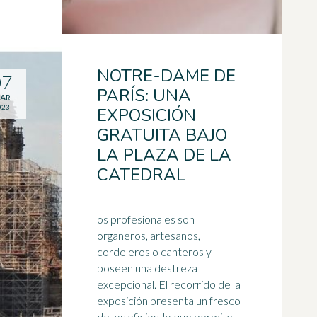
NOTRE-DAME DE
07
PARÍS: UNA
AR
023
EXPOSICIÓN
GRATUITA BAJO
LA PLAZA DE LA
CATEDRAL
os profesionales son
organeros, artesanos,
cordeleros o canteros y
poseen una destreza
excepcional. El recorrido de la
exposición presenta un fresco
de los oficios, lo que permite