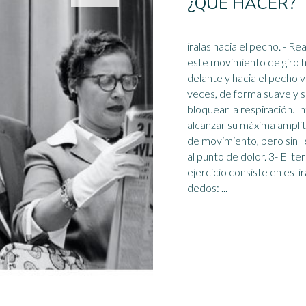
¿QUÉ HACER?
íralas hacia el pecho. - Realiza
este movimiento de giro 
delante y hacia el pecho v
veces, de forma suave y s
bloquear la respiración. I
alcanzar su máxima
ampli
de movimiento, pero sin l
al punto de dolor. 3- El tercer
ejercicio consiste en estir
dedos: ...