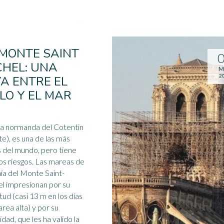
 MONTE SAINT
CHEL: UNA
M
2
YA ENTRE EL
ELO Y EL MAR
la normanda del Cotentin
ste), es una de las más
s del mundo, pero tiene
os riesgos. Las mareas de
hía del Monte Saint-
l impresionan por su
tud
(casi 13 m en los días
rea alta) y por su
idad, que les ha valido la