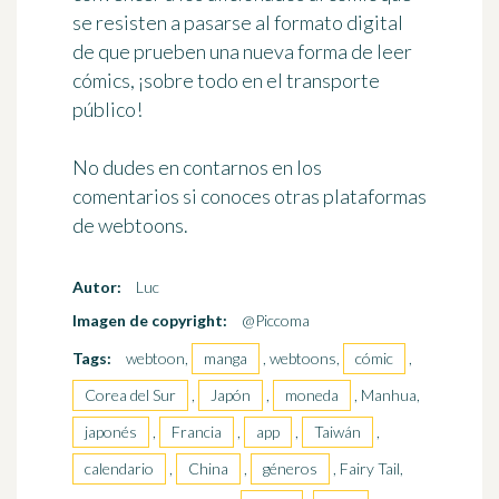
se resisten a pasarse al formato digital
de que prueben una nueva forma de leer
cómics, ¡sobre todo en el transporte
público!
No dudes en contarnos en los
comentarios si conoces otras plataformas
de webtoons.
Autor:
Luc
Imagen de copyright:
@Piccoma
Tags:
webtoon,
manga
, webtoons,
cómic
,
Corea del Sur
,
Japón
,
moneda
, Manhua,
japonés
,
Francia
,
app
,
Taiwán
,
calendario
,
China
,
géneros
, Fairy Tail,