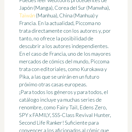
Puedes leer
webtoons procedentes de
Japón (Manga), Corea del Sur (Manwha),
Taiwán
(Manhua), China (Manhua) y
Francia
. En la actualidad, Piccoma no
trata directamente con los autores y, por
tanto, no ofrece la posibilidad de
descubrir a los autores independientes.
En el caso de Francia, uno de los mayores
mercados de cómics del mundo,
Piccoma
trata con editoriales
, como Kurokawa y
Pika, a las que se unirán en un futuro
próximo otras casas europeas.
¡
Para todos los géneros y para todos
, el
catálogo incluye ya muchas series de
renombre, como Fairy Tail, Edens Zero,
SPY x FAMILY, SSS-Class Revival Hunter,
Second Life Ranker! Suficiente para
convencer a los aficionados al cómic que