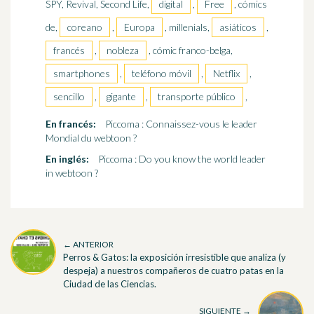
SPY, Revival, Second Life,
digital
,
Free
, cómics
de,
coreano
,
Europa
, millenials,
asiáticos
,
francés
,
nobleza
, cómic franco-belga,
smartphones
,
teléfono móvil
,
Netflix
,
sencillo
,
gigante
,
transporte público
,
En francés:
Piccoma : Connaissez-vous le leader
Mondial du webtoon ?
En inglés:
Piccoma : Do you know the world leader
in webtoon ?
← ANTERIOR
Perros & Gatos: la exposición irresistible que analiza (y
despeja) a nuestros compañeros de cuatro patas en la
Ciudad de las Ciencias.
SIGUIENTE →