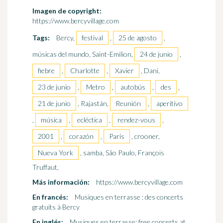
Imagen de copyright:
https://www.bercyvillage.com
Tags:
Bercy,
festival
,
25 de agosto
,
músicas del mundo, Saint-Emilion,
24 de junio
,
fiebre
,
Charlotte
,
Xavier
, Dani,
23 de junio
,
Metro
,
autobús
,
des
,
21 de junio
, Rajastán,
Reunión
,
aperitivo
,
música
,
ecléctica
,
rendez-vous
,
2001
,
corazón
,
París
, crooner,
Nueva York
, samba, São Paulo, François
Truffaut,
Más información:
https://www.bercyvillage.com
En francés:
Musiques en terrasse : des concerts
gratuits à Bercy
En inglés:
Musiques en terrasse: free concerts at