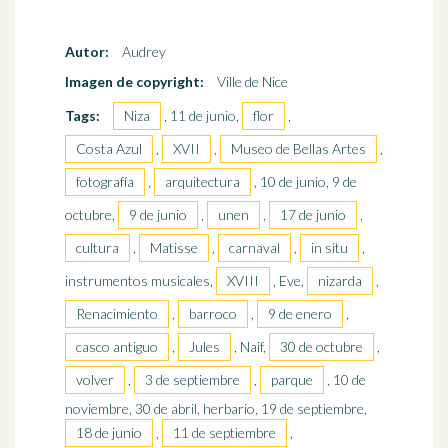
Autor:
Audrey
Imagen de copyright:
Ville de Nice
Tags:
Niza
, 11 de junio,
flor
,
Costa Azul
,
XVII
,
Museo de Bellas Artes
,
fotografía
,
arquitectura
, 10 de junio, 9 de
octubre,
9 de junio
,
unen
,
17 de junio
,
cultura
,
Matisse
,
carnaval
,
in situ
,
instrumentos musicales,
XVIII
, Eve,
nizarda
,
Renacimiento
,
barroco
,
9 de enero
,
casco antiguo
,
Jules
, Naif,
30 de octubre
,
volver
,
3 de septiembre
,
parque
, 10 de
noviembre, 30 de abril, herbario, 19 de septiembre,
18 de junio
,
11 de septiembre
,