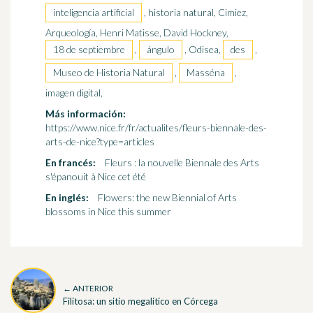
inteligencia artificial
, historia natural, Cimiez,
Arqueología, Henri Matisse, David Hockney,
18 de septiembre
,
ángulo
, Odisea,
des
,
Museo de Historia Natural
,
Masséna
,
imagen digital,
Más información:
https://www.nice.fr/fr/actualites/fleurs-biennale-des-
arts-de-nice?type=articles
En francés:
Fleurs : la nouvelle Biennale des Arts
s'épanouit à Nice cet été
En inglés:
Flowers: the new Biennial of Arts
blossoms in Nice this summer
← ANTERIOR
Filitosa: un sitio megalítico en Córcega