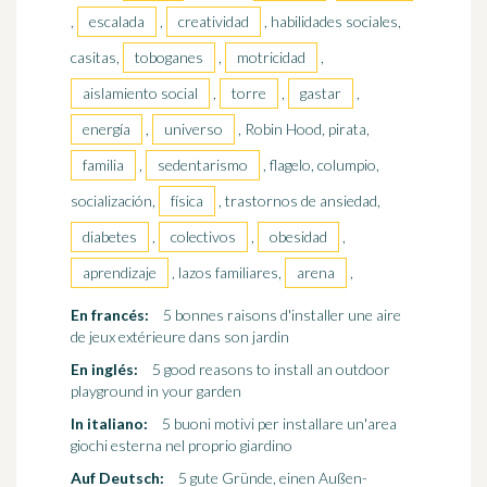
,
escalada
,
creatividad
, habilidades sociales,
casitas,
toboganes
,
motricidad
,
aislamiento social
,
torre
,
gastar
,
energía
,
universo
, Robin Hood, pirata,
familia
,
sedentarismo
, flagelo, columpio,
socialización,
física
, trastornos de ansiedad,
diabetes
,
colectivos
,
obesidad
,
aprendizaje
, lazos familiares,
arena
,
En francés:
5 bonnes raisons d'installer une aire
de jeux extérieure dans son jardin
En inglés:
5 good reasons to install an outdoor
playground in your garden
In italiano:
5 buoni motivi per installare un'area
giochi esterna nel proprio giardino
Auf Deutsch:
5 gute Gründe, einen Außen-