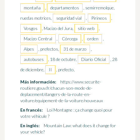
montaña
,
departamentos
, semirremolque,
ruedas motrices,
seguridad vial
,
Pirineos
,
Vosgos
, Macizo del Jura,
sitio web
,
Macizo Central
,
Córcega
,
orden
,
Alpes
, prefectos,
31 de marzo
,
autobuses
, 18 de octubre,
Diario Oficial
, 28
de diciembre,
II
, prefecto,
Más información:
https://www.securite-
routiere.gouv.fr/chacun-son-mode-de-
deplacement/dangers-de-la-route-en-
voiture/equipement-de-la-voiture/nouveaux
En francés:
Loi Montagne : ça change quoi pour
votre véhicule ?
En inglés:
Mountain Law: what does it change for
your vehicle?