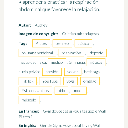
• aprender a practicar la respiración
abdominal que favorece la relajación.
Autor:
Audrey
Imagen de copyright:
Cristian.mirandapezo
Tags:
Pilates
,
perineo
,
clásico
,
columna vertebral
,
respiración
,
deporte
,
inactividad física,
médico
, Gimnasia,
glúteos
,
suelo pélvico,
presión
,
volver
, hashtags,
TikTok
,
YouTube
,
yoga
,
ombligo
,
Estados Unidos
,
oído
,
moda
,
músculo
,
En francés:
Gym douce : et si vous testiez le Wall
Pilates ?
En inglés:
Gentle Gym: How about trying Wall