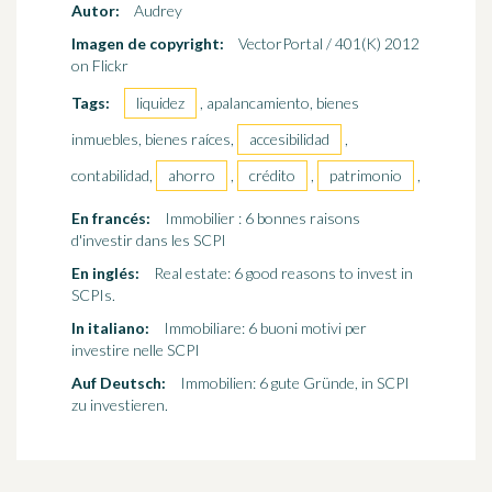
Autor:
Audrey
Imagen de copyright:
VectorPortal / 401(K) 2012
on Flickr
Tags:
liquidez
, apalancamiento, bienes
inmuebles, bienes raíces,
accesibilidad
,
contabilidad,
ahorro
,
crédito
,
patrimonio
,
En francés:
Immobilier : 6 bonnes raisons
d'investir dans les SCPI
En inglés:
Real estate: 6 good reasons to invest in
SCPIs.
In italiano:
Immobiliare: 6 buoni motivi per
investire nelle SCPI
Auf Deutsch:
Immobilien: 6 gute Gründe, in SCPI
zu investieren.