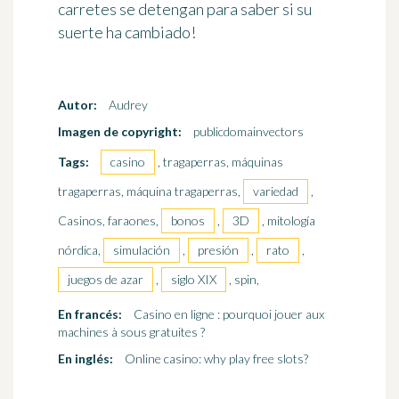
carretes se detengan para saber si su
suerte ha cambiado!
Autor:
Audrey
Imagen de copyright:
publicdomainvectors
Tags:
casino
, tragaperras, máquinas
tragaperras, máquina tragaperras,
variedad
,
Casinos, faraones,
bonos
,
3D
, mitología
nórdica,
simulación
,
presión
,
rato
,
juegos de azar
,
siglo XIX
, spin,
En francés:
Casino en ligne : pourquoi jouer aux
machines à sous gratuites ?
En inglés:
Online casino: why play free slots?